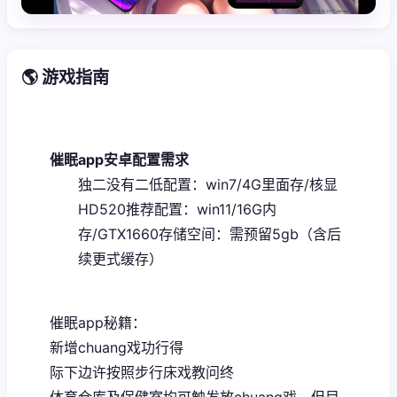
🌎 游戏指南
催眠app安卓配置需求
​独二没有二低配置​
​：win7/4G里面存/核显
HD520
​推荐配置​
​：win11/16G内
存/GTX1660
​存储空间​
​：需预留5gb（含后
续更式缓存）
催眠app秘籍：
新增chuang戏功行得
际下边许按照步行床戏教问终