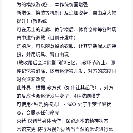
为的模拟游戏》，本作统统面增强！
新增语、换装等机制订及追加姿势，自由度大幅
提升！t教系统
可在无士的走廊、教学楼后、体育仓库等各种场
景中进行调教（目前开发中）
洗脑后，可以随意掉落衣服、让其穿朝漏风的装
扮，并用玩具、臂自由玩
t教收尾后会清除期间的记忆，t教环节终止。即
使记忆被消除，随着逐渐被开发，对方的态度同
时会逐渐改变
此外界，根据t教方式（如什让其起飞），对方
的反应也会逐渐发生变型，4种洗脑模式
可使用4种洗脑模式！・催○ 处于半梦半醒状
态，会服从任何命令
束缚 仅调节身体动作，保留原本的精神状态
常识变更 将行为视为据所当自然的常识进行篡