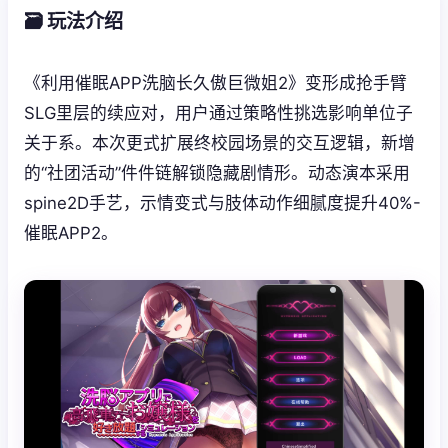
🗃️ 玩法介绍
《利用催眠APP洗脑长久傲巨微姐2》变形成抢手臂
SLG里层的续应对，用户通过策略性挑选影响单位子
关于系。本次更式扩展终校园场景的交互逻辑，新增
的“社团活动”件件链解锁隐藏剧情形。动态演本采用
spine2D手艺，示情变式与肢体动作细腻度提升40%-
催眠APP2。