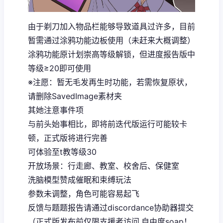
由于剃刀加入物品栏能够导致道具过许多，目前
暂需通过涂鸦功能边板使用（未赶来大概调整）
涂鸦功能原计划崇高等级解锁，但进度报告版中
等级≥20即可使用
※注愿
：暂无毛发再生时功能，若需恢复原状，
请删除SavedImage素材夹
其她注意事件项
与前头始事相比，即将前迭代版运行可能较卡
顿，正式版将进行完善
可体验至t教等级30
开放场景：行走廊、教室、校舍后、保健室
洗脑模型赞成催眠和束缚玩法
参数未调整，角色可能容易起飞
反馈与题题报告请通过discordance协助器提交
（正式版发布前仅限支援者访问,自由度soap！